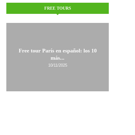
FREE TOURS
Free tour París en español: los 10
más...
10/11/2025