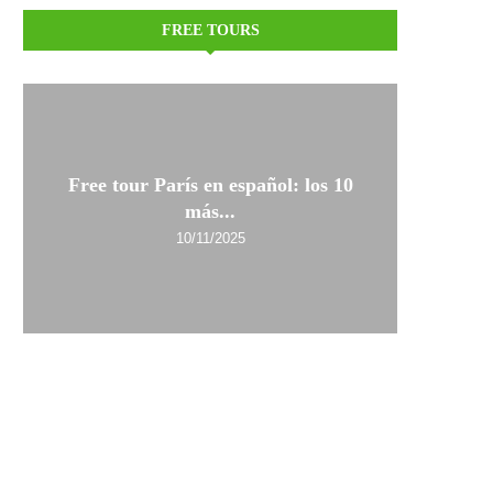
FREE TOURS
Free tour París en español: los 10
más...
10/11/2025