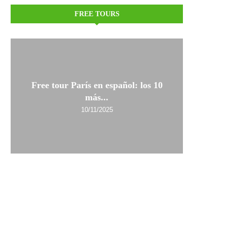
FREE TOURS
Free tour París en español: los 10
más...
10/11/2025