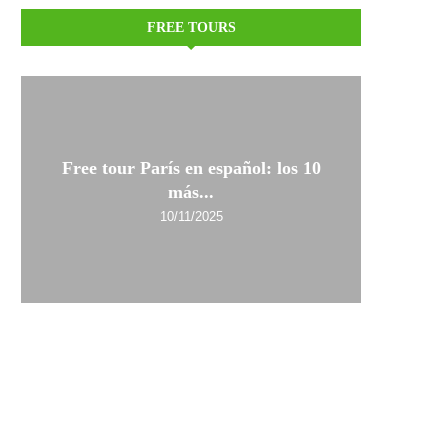
FREE TOURS
Free tour París en español: los 10
más...
10/11/2025