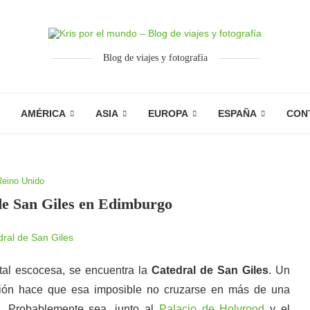
Blog de viajes y fotografía
AMÉRICA
ASIA
EUROPA
ESPAÑA
CON
Reino Unido
 de San Giles en Edimburgo
ital escocesa, se encuentra la
Catedral de San Giles
. Un
ación hace que esa imposible no cruzarse en más de una
o. Probablemente sea, junto al
Palacio de Holyrood
y el