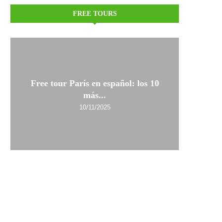
FREE TOURS
Free tour París en español: los 10
más...
10/11/2025