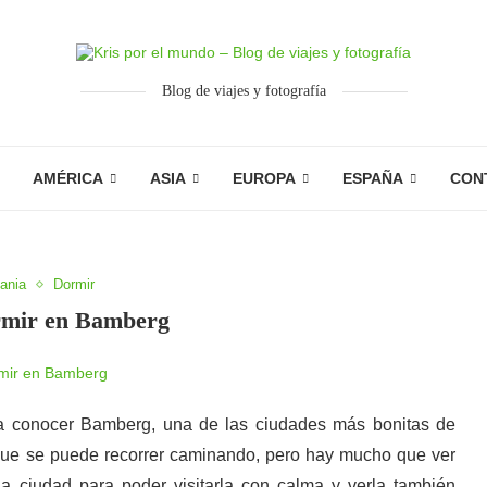
Blog de viajes y fotografía
AMÉRICA
ASIA
EUROPA
ESPAÑA
CON
ania
Dormir
rmir en Bamberg
a conocer Bamberg, una de las ciudades más bonitas de
que se puede recorrer caminando, pero hay mucho que ver
 ciudad para poder visitarla con calma y verla también