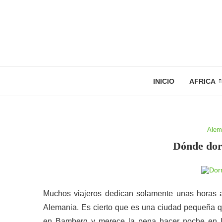
INICIO
AFRICA
Alem
Dónde do
Muchos viajeros dedican solamente unas horas 
Alemania. Es cierto que es una ciudad pequeña 
en Bamberg y merece la pena hacer noche en la