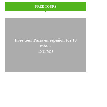
FREE TOURS
Free tour París en español: los 10
más...
10/11/2025