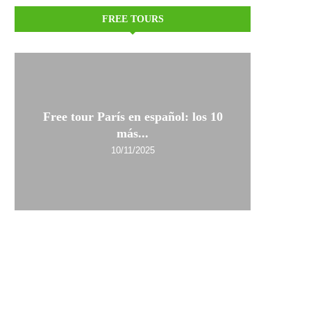
FREE TOURS
Free tour París en español: los 10
más...
10/11/2025