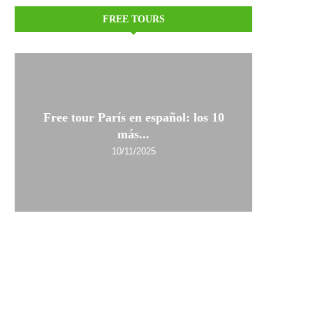
FREE TOURS
Free tour París en español: los 10
más...
10/11/2025