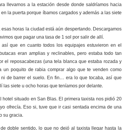
ra llevarnos a la estación desde donde saldríamos hacia
 en la puerta porque íbamos cargados y además a las siete
 a esas horas la ciudad está aún despertando. Descargamos
imos que pagar una tasa de 1 sol por salir de allí.
 así que en cuanto todos los equipajes estuvieron en el
butacas eran amplias y reclinables, pero estaba todo tan
por el reposacabezas (una tela blanca que estaba rozada y
daba un poquito de rabia comprar algo que te venden como
ni de barrer el suelo. En fin… era lo que tocaba, así que
lí las siete u ocho horas que teníamos por delante.
 hotel situado en San Blas. El primera taxista nos pidió 20
e yo ofrecía. Eso si, tuve que ir casi sentada encima de una
vo su gracia.
de doble sentido, lo que no dejó al taxista llegar hasta la