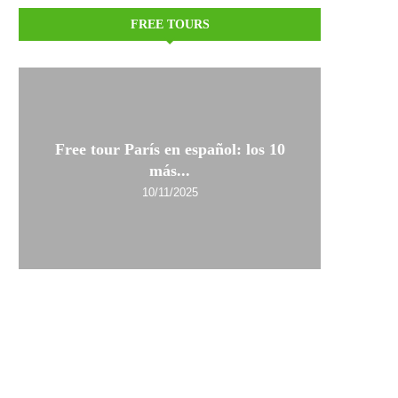
FREE TOURS
Free tour París en español: los 10
más...
10/11/2025