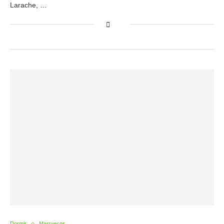
Larache, …
Dormir
Marruecos