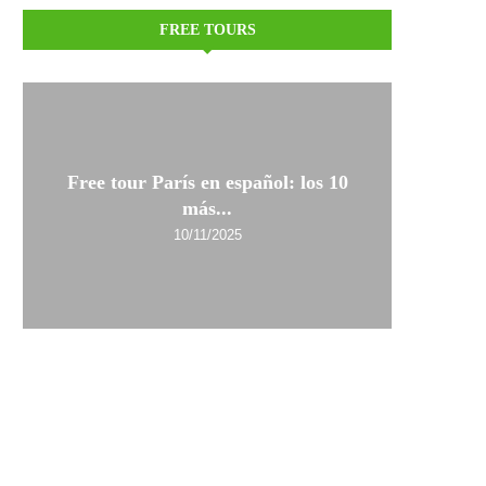
FREE TOURS
Free tour París en español: los 10
más...
10/11/2025