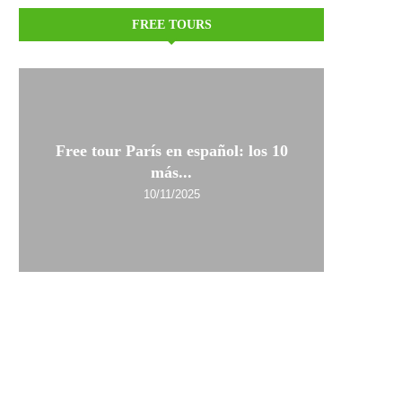
FREE TOURS
Free tour París en español: los 10
más...
10/11/2025