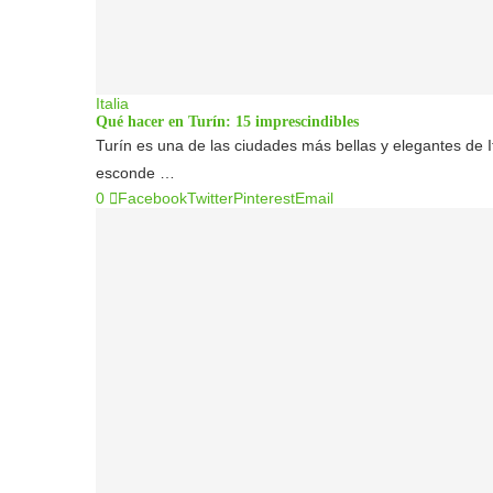
Italia
Qué hacer en Turín: 15 imprescindibles
Turín es una de las ciudades más bellas y elegantes de It
esconde …
0
Facebook
Twitter
Pinterest
Email