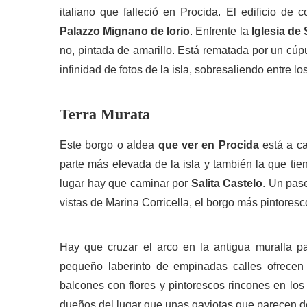
italiano que falleció en Procida. El edificio de
Palazzo Mignano de Iorio
. Enfrente la
Iglesia de
no, pintada de amarillo. Está rematada por un cúp
infinidad de fotos de la isla, sobresaliendo entre 
Terra Murata
Este borgo o aldea
que ver en Procida
está a ca
parte más elevada de la isla y también la que tie
lugar hay que caminar por
Salita Castelo
. Un pas
vistas de Marina Corricella, el borgo más pintoresc
Hay que cruzar el arco en la antigua muralla par
pequeño laberinto de empinadas calles ofrecen
balcones con flores y pintorescos rincones en los
dueños del lugar que unas gaviotas que parecen de