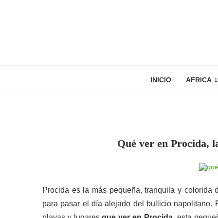
INICIO
AFRICA
Qué ver en Procida, la
Procida es la más pequeña, tranquila y colorida 
para pasar el día alejado del bullicio napolitano.
playas y lugares
que ver en Procida
, esta pequeñ