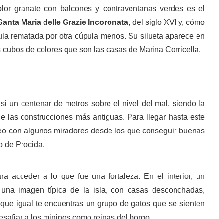
 color granate con balcones y contraventanas verdes es el
 Santa Maria delle Grazie Incoronata
, del siglo XVI y, cómo
ula rematada por otra cúpula menos. Su silueta aparece en
los cubos de colores que son las casas de Marina Corricella.
si un centenar de metros sobre el nivel del mal, siendo la
ne las construcciones más antiguas. Para llegar hasta este
eo con algunos miradores desde los que conseguir buenas
o de Procida.
a acceder a lo que fue una fortaleza. En el interior, un
 una imagen típica de la isla, con casas desconchadas,
 que igual te encuentras un grupo de gatos que se sienten
safiar a los mininos como reinas del borgo.