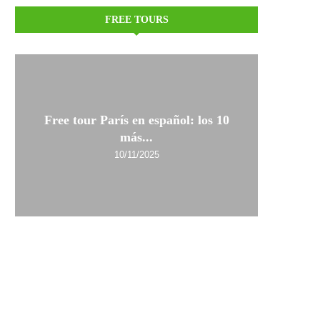
FREE TOURS
Free tour París en español: los 10
más...
10/11/2025