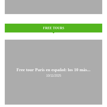
FREE TOURS
Free tour París en español: los 10 más...
10/11/2025