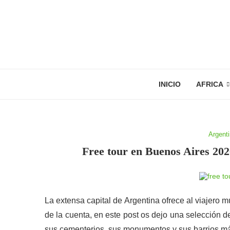
INICIO
AFRICA
Argent
Free tour en Buenos Aires 2026
La extensa capital de Argentina ofrece al viajero mú
de la cuenta, en este post os dejo una selección d
sus cementerios, sus monumentos y sus barrios m