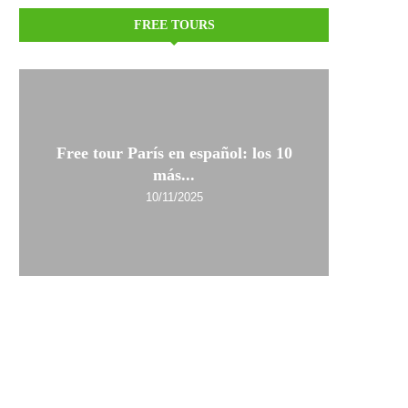
FREE TOURS
Free tour París en español: los 10
más...
10/11/2025