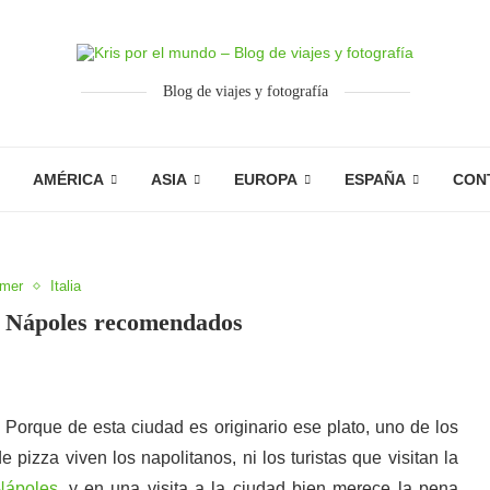
Blog de viajes y fotografía
AMÉRICA
ASIA
EUROPA
ESPAÑA
CON
mer
Italia
n Nápoles recomendados
. Porque de esta ciudad es originario ese plato, uno de los
pizza viven los napolitanos, ni los turistas que visitan la
Nápoles
, y en una visita a la ciudad bien merece la pena