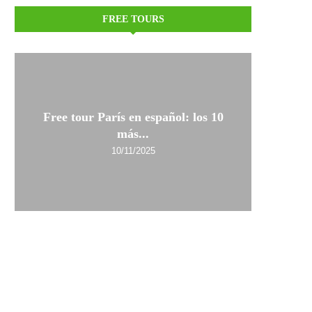
FREE TOURS
Free tour París en español: los 10
más...
10/11/2025