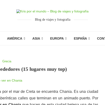
Blog de viajes y fotografía
AMÉRICA
ASIA
EUROPA
ESPAÑA
CON
Grecia
ededores (15 lugares muy top)
a por el mar de Creta se encuentra Chania. Es una ciudad
aberínticas calles que terminan en un animado puerto. Por
r en Chania
que hacen de esta ciudad helena una de las