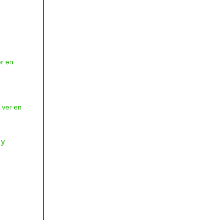
er en
 ver en
 y