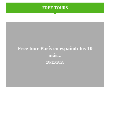
FREE TOURS
Free tour París en español: los 10
más...
10/11/2025