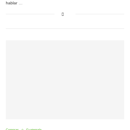
hablar …
Compras
Guatemala