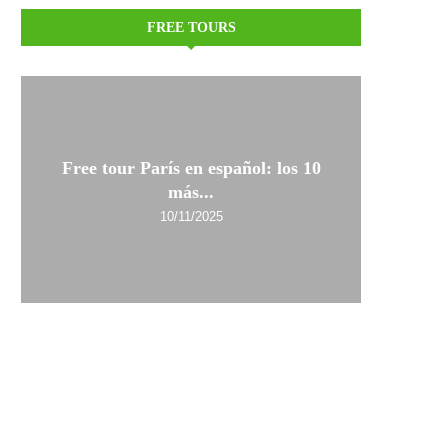
FREE TOURS
Free tour París en español: los 10
más...
10/11/2025