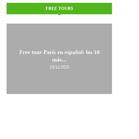
FREE TOURS
Free tour París en español: los 10
más...
10/11/2025