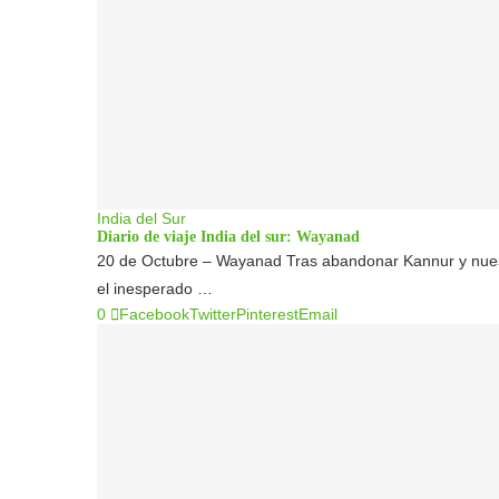
India del Sur
Diario de viaje India del sur: Wayanad
20 de Octubre – Wayanad Tras abandonar Kannur y nuest
el inesperado …
0
Facebook
Twitter
Pinterest
Email