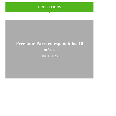
FREE TOURS
Free tour París en español: los 10
más...
10/11/2025