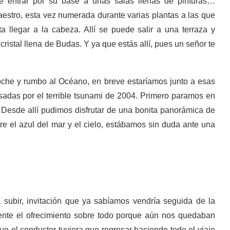
e entrar por su base a unas salas llenas de pinturas…
Maestro, esta vez numerada durante varias plantas a las que
a llegar a la cabeza. Allí se puede salir a una terraza y
ristal llena de Budas. Y ya que estás allí, pues un señor te
oche y rumbo al Océano, en breve estaríamos junto a esas
adas por el terrible tsunami de 2004. Primero paramos en
. Desde allí pudimos disfrutar de una bonita panorámica de
e el azul del mar y el cielo, estábamos sin duda ante una
a subir, invitación que ya sabíamos vendría seguida de la
nte el ofrecimiento sobre todo porque aún nos quedaban
e el conductor tuviera que regresar haciendo todo el viaje