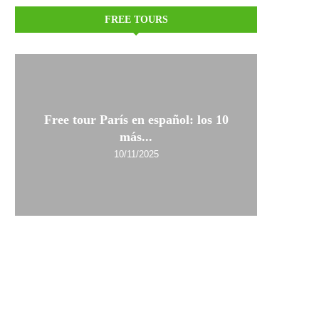
FREE TOURS
Free tour París en español: los 10
más...
10/11/2025