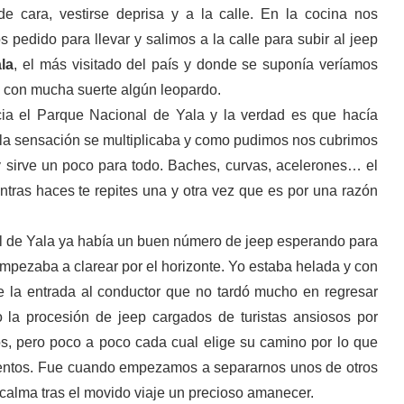
 cara, vestirse deprisa y a la calle. En la cocina nos
pedido para llevar y salimos a la calle para subir al jeep
la
, el más visitado del país y donde se suponía veríamos
 y con mucha suerte algún leopardo.
ia el Parque Nacional de Yala y la verdad es que hacía
o la sensación se multiplicaba y como pudimos nos cubrimos
 sirve un poco para todo. Baches, curvas, acelerones… el
ntras haces te repites una y otra vez que es por una razón
l de Yala ya había un buen número de jeep esperando para
mpezaba a clarear por el horizonte. Yo estaba helada y con
e la entrada al conductor que no tardó mucho en regresar
o la procesión de jeep cargados de turistas ansiosos por
tos, pero poco a poco cada cual elige su camino por lo que
entos. Fue cuando empezamos a separarnos unos de otros
calma tras el movido viaje un precioso amanecer.