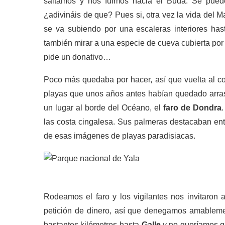
saltamos y nos fuimos hacia el Buda. Se pued
¿adivináis de que? Pues si, otra vez la vida del 
se va subiendo por una escaleras interiores hast
también mirar a una especie de cueva cubierta por c
pide un donativo…
Poco más quedaba por hacer, así que vuelta al c
playas que unos años antes habían quedado arras
un lugar al borde del Océano, el
faro de Dondra
las costa cingalesa. Sus palmeras destacaban entr
de esas imágenes de playas paradisiacas.
Rodeamos el faro y los vigilantes nos invitaron 
petición de dinero, así que denegamos amableme
bastantes kilómetros hasta
Galle
y no queríamos qu