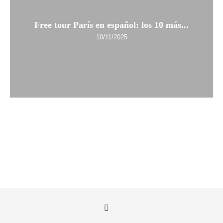
Free tour París en español: los 10 más...
10/11/2025