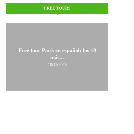
FREE TOURS
Free tour París en español: los 10
más...
10/11/2025