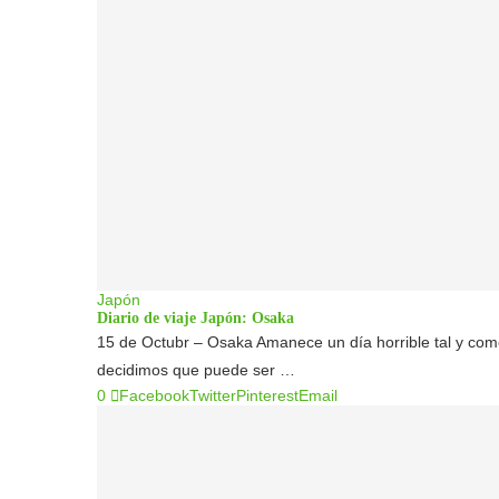
Japón
Diario de viaje Japón: Osaka
15 de Octubr – Osaka Amanece un día horrible tal y com
decidimos que puede ser …
0
Facebook
Twitter
Pinterest
Email