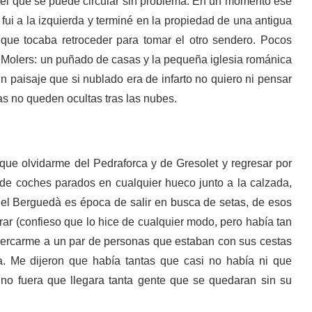
 el que se puede circular sin problema. En un momento ese
 fui a la izquierda y terminé en la propiedad de una antigua
 que tocaba retroceder para tomar el otro sendero. Pocos
a Molers: un puñado de casas y la pequeña iglesia románica
n paisaje que si nublado era de infarto no quiero ni pensar
as no queden ocultas tras las nubes.
que olvidarme del Pedraforca y de Gresolet y regresar por
 de coches parados en cualquier hueco junto a la calzada,
el Berguedà es época de salir en busca de setas, de esos
rar (confieso que lo hice de cualquier modo, pero había tan
acercarme a un par de personas que estaban con sus cestas
. Me dijeron que había tantas que casi no había ni que
 no fuera que llegara tanta gente que se quedaran sin su