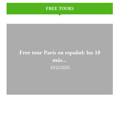
FREE TOURS
Free tour París en español: los 10
más...
10/11/2025