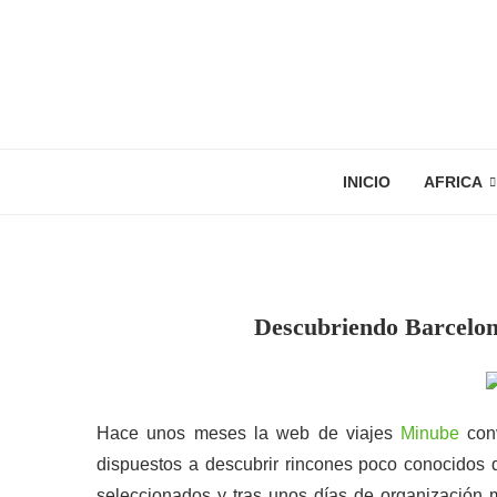
INICIO
AFRICA
Descubriendo Barcelona
Hace unos meses la web de viajes
Minube
conv
dispuestos a descubrir rincones poco conocidos d
seleccionados y tras unos días de organización 