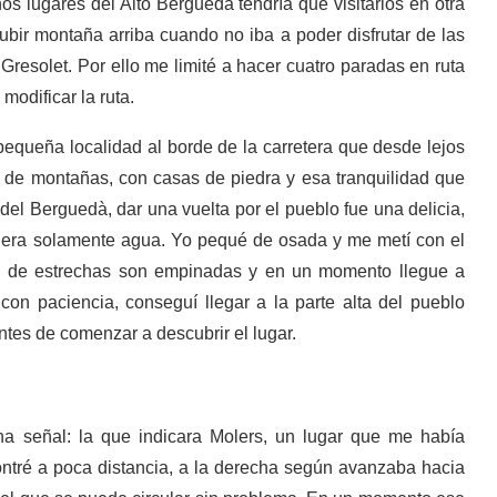
s lugares del Alto Berguedà tendría que visitarlos en otra
ir montaña arriba cuando no iba a poder disfrutar de las
Gresolet. Por ello me limité a hacer cuatro paradas en ruta
odificar la ruta.
pequeña localidad al borde de la carretera que desde lejos
 de montañas, con casas de piedra y esa tranquilidad que
del Berguedà, dar una vuelta por el pueblo fue una delicia,
o era solamente agua. Yo pequé de osada y me metí con el
ás de estrechas son empinadas y en un momento llegue a
con paciencia, conseguí llegar a la parte alta del pueblo
tes de comenzar a descubrir el lugar.
na señal: la que indicara Molers, un lugar que me había
tré a poca distancia, a la derecha según avanzaba hacia