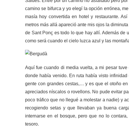
Saldes. Entré por un camino no asfaltado pero por
camino se bifurca y yo elegí la opción errónea, me
masía hoy convertida en hotel y restaurante. Así
metros más allá apareció ante mis ojos la diminut
de Sant Ponç es todo lo que hay allí. Además de u
como será cuando el cielo luzca azul y las montañ
Aquí fue cuando di media vuelta, a mi pesar tuve 
donde había venido. En ruta había visto infinidad
gente con grandes cestas,… y es que el otoño en 
apreciados níscalos o rovellons. No pude evitar pa
poco tráfico que no llegué a molestar a nadie) y 
recogiendo setas y que llevaban ya buena carga
internarse en el bosque, pero que no lo contara,
tesoro.