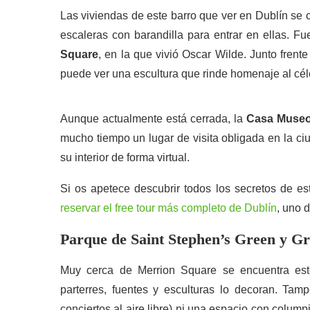
Las viviendas de este barro que ver en Dublín se 
escaleras con barandilla para entrar en ellas. F
Square
, en la que vivió Oscar Wilde. Junto frent
puede ver una escultura que rinde homenaje al céle
Aunque actualmente está cerrada, la
Casa Museo
mucho tiempo un lugar de visita obligada en la ci
su interior de forma virtual.
Si os apetece descubrir todos los secretos de es
reservar el free tour más completo de Dublín
, uno 
Parque de Saint Stephen’s Green y Gr
Muy cerca de Merrion Square se encuentra es
parterres, fuentes y esculturas lo decoran. Ta
conciertos al aire libre) ni una espacio con colump