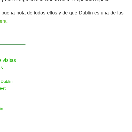
a buena nota de todos ellos y de que Dublín es una de las
vera
.
 visitas
es
 Dublín
eet
ín