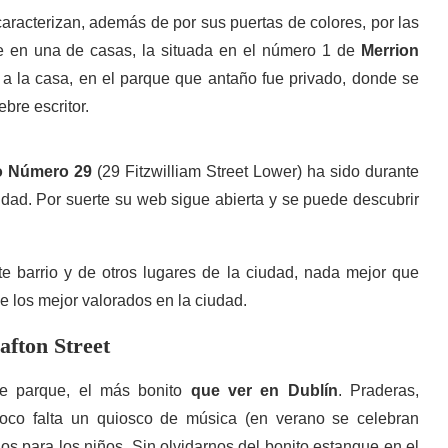
caracterizan, además de por sus puertas de colores, por las
ue en una de casas, la situada en el número 1 de
Merrion
e a la casa, en el parque que antaño fue privado, donde se
bre escritor.
 Número 29
(29 Fitzwilliam Street Lower) ha sido durante
udad. Por suerte su web sigue abierta y se puede descubrir
te barrio y de otros lugares de la ciudad, nada mejor que
de los mejor valorados en la ciudad.
afton Street
te parque, el más bonito
que ver en Dublín
. Praderas,
mpoco falta un quiosco de música (en verano se celebran
ios para los niños. Sin olvidarnos del bonito estanque en el