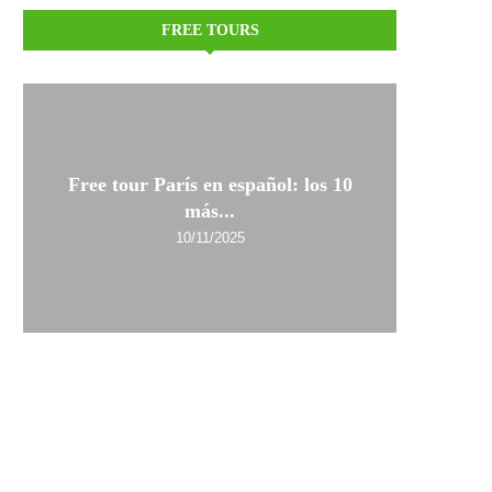
FREE TOURS
Free tour París en español: los 10
más...
10/11/2025