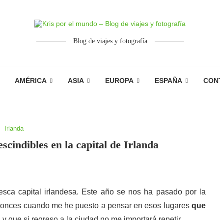
Blog de viajes y fotografía
AMÉRICA
ASIA
EUROPA
ESPAÑA
CON
Irlanda
scindibles en la capital de Irlanda
esca capital irlandesa. Este año se nos ha pasado por la
entonces cuando me he puesto a pensar en esos lugares
que
y que si regreso a la ciudad no me importará repetir.