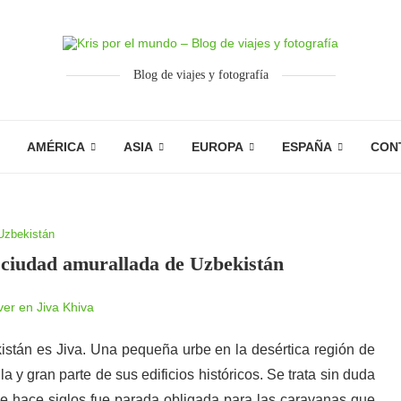
Blog de viajes y fotografía
AMÉRICA
ASIA
EUROPA
ESPAÑA
CON
Uzbekistán
a ciudad amurallada de Uzbekistán
stán es Jiva. Una pequeña urbe en la desértica región de
a y gran parte de sus edificios históricos. Se trata sin duda
 que hace siglos fue parada obligada para las caravanas que