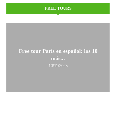
FREE TOURS
Free tour París en español: los 10
más...
10/11/2025