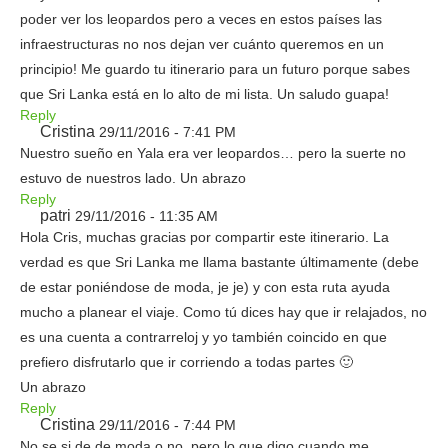
poder ver los leopardos pero a veces en estos países las
infraestructuras no nos dejan ver cuánto queremos en un
principio! Me guardo tu itinerario para un futuro porque sabes
que Sri Lanka está en lo alto de mi lista. Un saludo guapa!
Reply
Cristina
29/11/2016 - 7:41 PM
Nuestro sueño en Yala era ver leopardos… pero la suerte no
estuvo de nuestros lado. Un abrazo
Reply
patri
29/11/2016 - 11:35 AM
Hola Cris, muchas gracias por compartir este itinerario. La
verdad es que Sri Lanka me llama bastante últimamente (debe
de estar poniéndose de moda, je je) y con esta ruta ayuda
mucho a planear el viaje. Como tú dices hay que ir relajados, no
es una cuenta a contrarreloj y yo también coincido en que
prefiero disfrutarlo que ir corriendo a todas partes 🙂
Un abrazo
Reply
Cristina
29/11/2016 - 7:44 PM
No se si de de moda o no, pero lo que digo cuando me