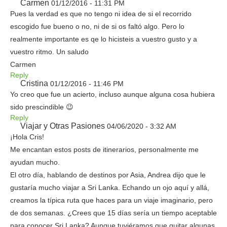
Carmen
01/12/2016 - 11:31 PM
Pues la verdad es que no tengo ni idea de si el recorrido
escogido fue bueno o no, ni de si os faltó algo. Pero lo
realmente importante es qe lo hicisteis a vuestro gusto y a
vuestro ritmo. Un saludo
Carmen
Reply
Cristina
01/12/2016 - 11:46 PM
Yo creo que fue un acierto, incluso aunque alguna cosa hubiera
sido prescindible 😉
Reply
Viajar y Otras Pasiones
04/06/2020 - 3:32 AM
¡Hola Cris!
Me encantan estos posts de itinerarios, personalmente me
ayudan mucho.
El otro día, hablando de destinos por Asia, Andrea dijo que le
gustaría mucho viajar a Sri Lanka. Echando un ojo aquí y allá,
creamos la típica ruta que haces para un viaje imaginario, pero
de dos semanas. ¿Crees que 15 días sería un tiempo aceptable
para conocer Sri Lanka? Aunque tuviéramos que quitar algunas