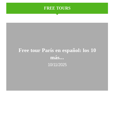
FREE TOURS
Free tour París en español: los 10
más...
10/11/2025