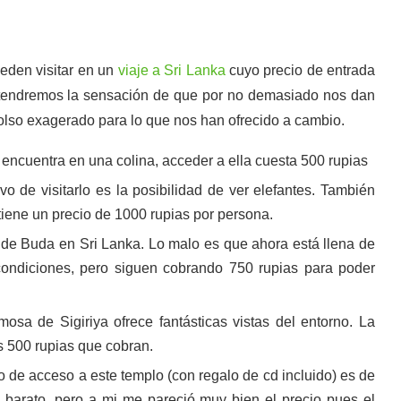
eden visitar en un
viaje a Sri Lanka
cuyo precio de entrada
 tendremos la sensación de que por no demasiado nos dan
so exagerado para lo que nos han ofrecido a cambio.
 encuentra en una colina, acceder a ella cuesta 500 rupias
 de visitarlo es la posibilidad de ver elefantes. También
 tiene un precio de 1000 rupias por persona.
de Buda en Sri Lanka. Lo malo es que ahora está llena de
condiciones, pero siguen cobrando 750 rupias para poder
osa de Sigiriya ofrece fantásticas vistas del entorno. La
s 500 rupias que cobran.
o de acceso a este templo (con regalo de cd incluido) es de
 y barato, pero a mi me pareció muy bien el precio pues el