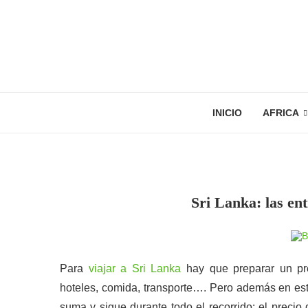
INICIO
AFRICA
Sri Lanka: las en
Para
viajar a Sri Lanka
hay que preparar un pre
hoteles, comida, transporte…. Pero además en es
suma y sigue durante todo el recorrido: el precio