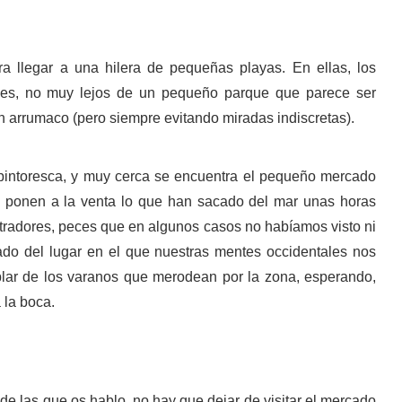
a llegar a una hilera de pequeñas playas. En ellas, los
nes, no muy lejos de un pequeño parque que parece ser
n arrumaco (pero siempre evitando miradas indiscretas).
 pintoresca, y muy cerca se encuentra el pequeño mercado
 ponen a la venta lo que han sacado del mar unas horas
tradores, peces que en algunos casos no habíamos visto ni
ejado del lugar en el que nuestras mentes occidentales nos
ar de los varanos que merodean por la zona, esperando,
 la boca.
de las que os hablo, no hay que dejar de visitar el mercado