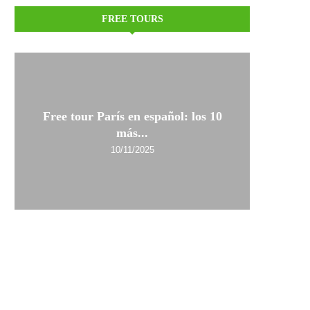
FREE TOURS
Free tour París en español: los 10
más...
10/11/2025