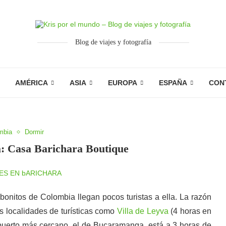
Blog de viajes y fotografía
AMÉRICA
ASIA
EUROPA
ESPAÑA
CON
mbia
Dormir
a: Casa Barichara Boutique
onitos de Colombia llegan pocos turistas a ella. La razón
as localidades de turísticas como
Villa de Leyva
(4 horas en
uerto más cercano, el de Bucaramanga, está a 3 horas de