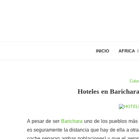
INICIO
AFRICA
Colo
Hoteles en Barichar
A pesar de ser
Barichara
uno de los pueblos más b
es seguramente la distancia que hay de ella a otr
coche separan ambas poblaciones) y que el aerop