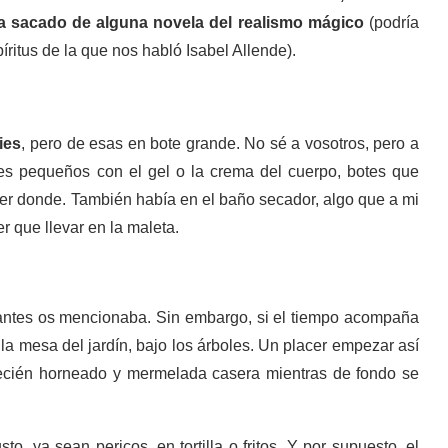
a sacado de alguna novela del realismo mágico
(podría
ritus de la que nos habló Isabel Allende).
ies
, pero de esas en bote grande. No sé a vosotros, pero a
s pequeños con el gel o la crema del cuerpo, botes que
er donde. También había en el baño secador, algo que a mi
 que llevar en la maleta.
 antes os mencionaba. Sin embargo, si el tiempo acompaña
 la mesa del jardín, bajo los árboles. Un placer empezar así
n recién horneado y mermelada casera mientras de fondo se
, ya sean pericos, en tortilla o fritos. Y por supuesto, el