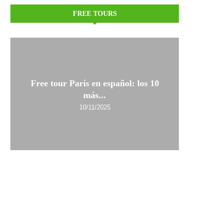
FREE TOURS
Free tour París en español: los 10
más...
10/11/2025