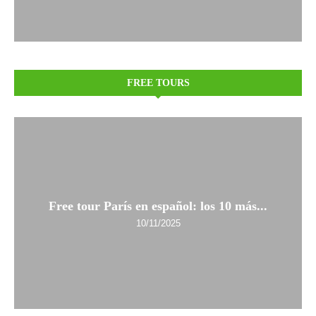
FREE TOURS
Free tour París en español: los 10 más...
10/11/2025