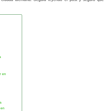
a
r en
a
 en