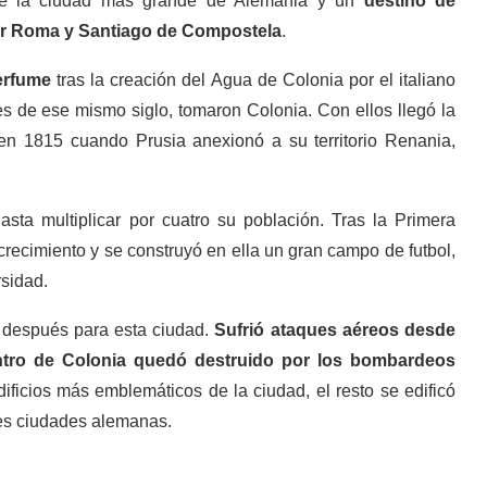
ue la ciudad más grande de Alemania y un
destino de
or Roma y Santiago de Compostela
.
perfume
tras la creación del Agua de Colonia por el italiano
es de ese mismo siglo, tomaron Colonia. Con ellos llegó la
 en 1815 cuando Prusia anexionó a su territorio Renania,
asta multiplicar por cuatro su población. Tras la Primera
recimiento y se construyó en ella un gran campo de futbol,
rsidad.
 después para esta ciudad.
Sufrió ataques aéreos desde
ntro de Colonia quedó destruido por los bombardeos
ificios más emblemáticos de la ciudad, el resto se edificó
des ciudades alemanas.