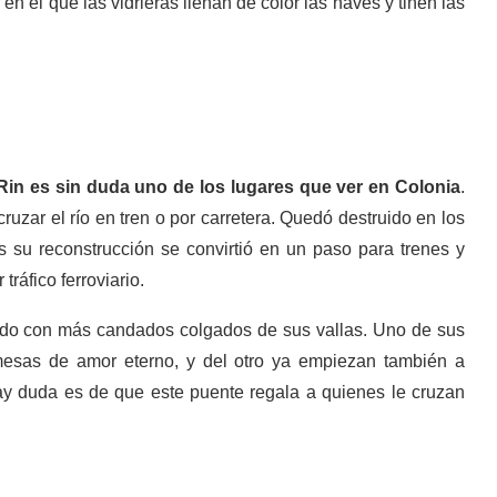
en el que las vidrieras llenan de color las naves y tiñen las
Rin es sin duda uno de los lugares que ver en Colonia
.
uzar el río en tren o por carretera. Quedó destruido en los
su reconstrucción se convirtió en un paso para trenes y
ráfico ferroviario.
do con más candados colgados de sus vallas. Uno de sus
mesas de amor eterno, y del otro ya empiezan también a
ay duda es de que este puente regala a quienes le cruzan