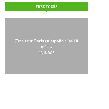
FREE TOURS
Free tour París en español: los 10
más...
10/11/2025