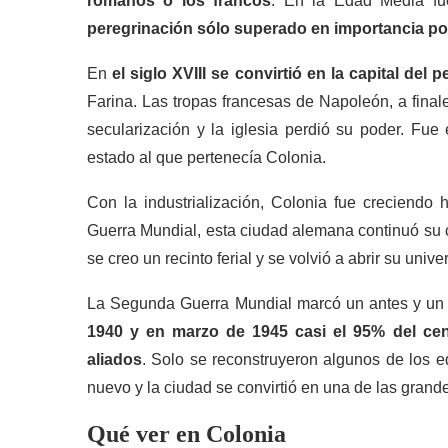
romanos o los francos
. En la Edad Media f
peregrinación sólo superado en importancia p
En
el siglo XVIII se convirtió en la capital del 
Farina. Las tropas francesas de Napoleón, a final
secularización y la iglesia perdió su poder. Fue
estado al que pertenecía Colonia.
Con la industrialización, Colonia fue creciendo h
Guerra Mundial, esta ciudad alemana continuó su c
se creo un recinto ferial y se volvió a abrir su unive
La Segunda Guerra Mundial marcó un antes y un
1940 y en marzo de 1945 casi el 95% del ce
aliados
. Solo se reconstruyeron algunos de los ed
nuevo y la ciudad se convirtió en una de las gran
Qué ver en Colonia