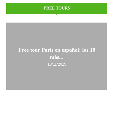
FREE TOURS
Free tour París en español: los 10
más...
10/11/2025