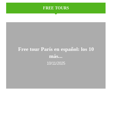
FREE TOURS
Free tour París en español: los 10
más...
10/11/2025