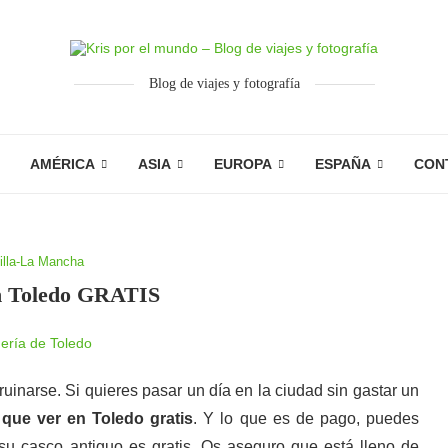
Blog de viajes y fotografía
AMÉRICA
ASIA
EUROPA
ESPAÑA
CON
illa-La Mancha
n Toledo GRATIS
uinarse. Si quieres pasar un día en la ciudad sin gastar un
o
que ver en Toledo gratis
. Y lo que es de pago, puedes
 su casco antiguo es gratis. Os aseguro que está lleno de