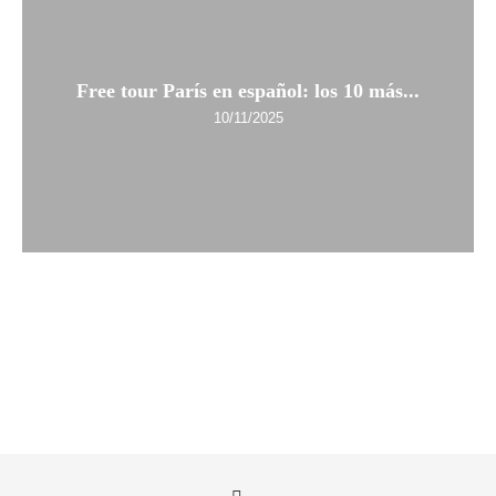
Free tour París en español: los 10 más...
10/11/2025