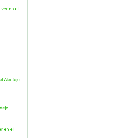
 ver en el
el Alentejo
ntejo
er en el