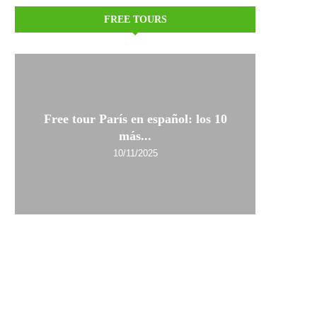
FREE TOURS
Free tour París en español: los 10
más...
10/11/2025