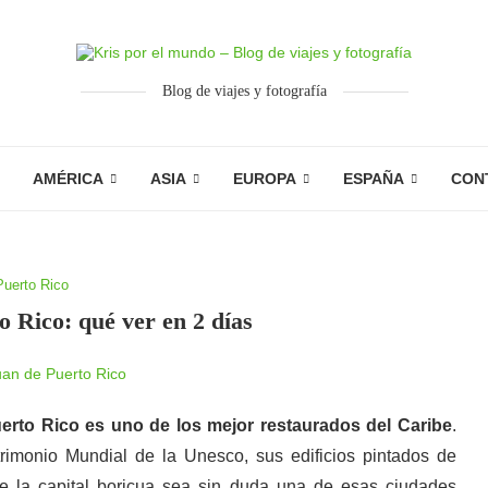
Blog de viajes y fotografía
AMÉRICA
ASIA
EUROPA
ESPAÑA
CON
Puerto Rico
 Rico: qué ver en 2 días
erto Rico es uno de los mejor restaurados del Caribe
.
rimonio Mundial de la Unesco, sus edificios pintados de
e la capital boricua sea sin duda una de esas ciudades