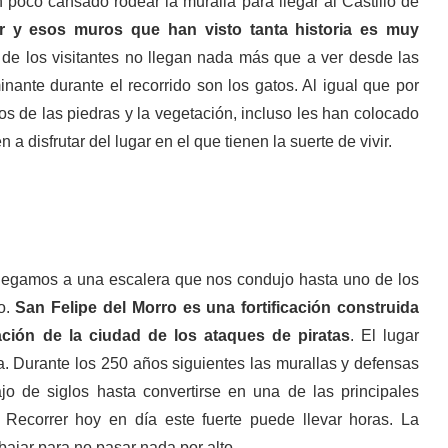
un poco cansado rodear la muralla para llegar al Castillo de
r y esos muros que han visto tanta historia es muy
 de los visitantes no llegan nada más que a ver desde las
ante durante el recorrido son los gatos. Al igual que por
os de las piedras y la vegetación, incluso les han colocado
 disfrutar del lugar en el que tienen la suerte de vivir.
 llegamos a una escalera que nos condujo hasta uno de los
co.
San Felipe del Morro es una fortificación construida
ación de la ciudad de los ataques de piratas
. El lugar
. Durante los 250 años siguientes las murallas y defensas
o de siglos hasta convertirse en una de las principales
. Recorrer hoy en día este fuerte puede llevar horas. La
 bajar para no pasar nada por alto.