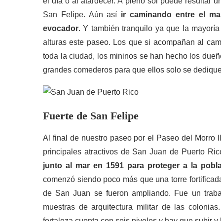
el día o al atardecer. A pleno sol puede resultar 
San Felipe. Aún así
ir caminando entre el ma
evocador
. Y también tranquilo ya que la mayoría
alturas este paseo. Los que si acompañan al camin
toda la ciudad, los mininos se han hecho los dueñ
grandes comederos para que ellos solo se dediquen a
Fuerte de San Felipe
Al final de nuestro paseo por el Paseo del Morro
principales atractivos de San Juan de Puerto Ri
junto al mar en 1591 para proteger a la pobl
comenzó siendo poco más que una torre fortificada
de San Juan se fueron ampliando. Fue un trabaj
muestras de arquitectura militar de las colonias
fortaleza cuenta con seis niveles y hay que subir y