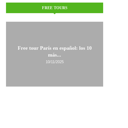
FREE TOURS
Free tour París en español: los 10
más...
10/11/2025