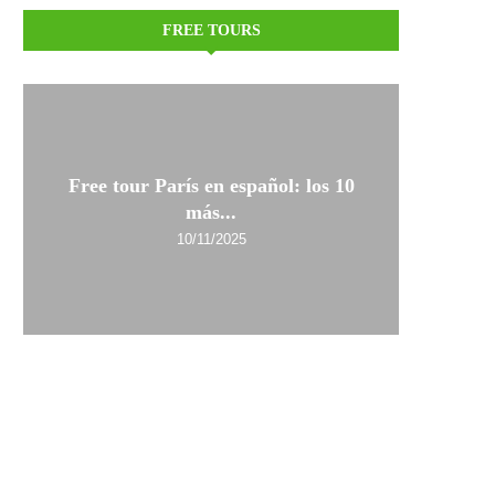
FREE TOURS
Free tour París en español: los 10
más...
10/11/2025