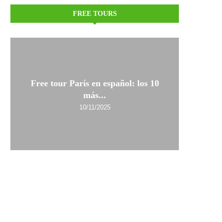
FREE TOURS
Free tour París en español: los 10
más...
10/11/2025