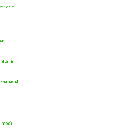
er en el
ar
del Jerte
 ver en el
vimos)