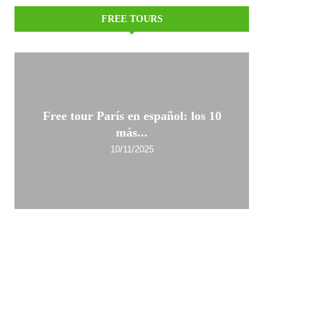
FREE TOURS
Free tour París en español: los 10
más...
10/11/2025