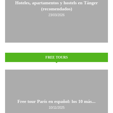
Hoteles, apartamentos y hostels en Tánger
(recomendados)
23/03/2026
FREE TOURS
Free tour París en español: los 10 más...
10/11/2025