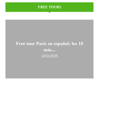
FREE TOURS
Free tour París en español: los 10
más...
10/11/2025