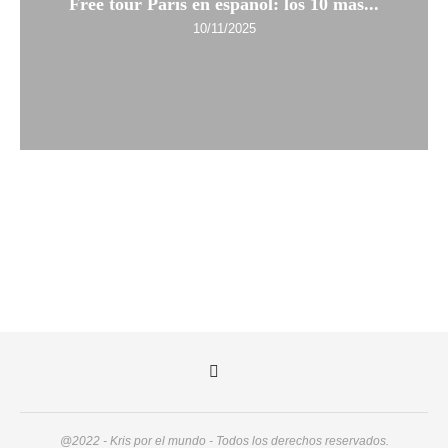
Free tour París en español: los 10 más...
10/11/2025
@2022 - Kris por el mundo - Todos los derechos reservados.