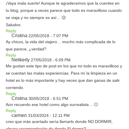
¡Vaya mala suerte! Aunque te agradecemos que la cuentes en
tu blog, porque a veces parece que todo es maravilloso cuando
se viaja y no siempre es así… 😉
Saludos.
Reply
Cristina
22/05/2018 - 7:07 PM
Ay chicos, la vida del viajero… mucho más complicada de lo
que parece, ¿verdad?
Reply
Netikerty
27/05/2018 - 6:09 PM
Me gustan este tipo de post en los que no todo es maravilloso y
se cuentan las malas experiencias. Para mí la limpieza en un
hotel es lo más importante y hay veces que dan ganas de salir
corriendo.
Reply
Cristina
30/05/2018 - 6:51 PM
Aún recuerdo ese hotel como algo surrealista… 🙂
Reply
carmen
31/03/2024 - 12:11 PM
creo que más acertado sería llamarlo donde NO DORMIR,
alguna recomendación de donde SI dormir?