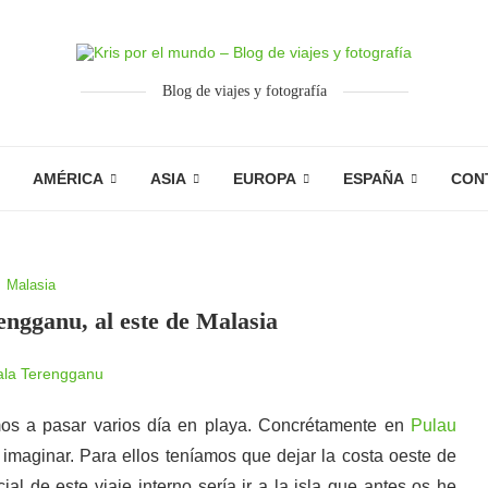
Blog de viajes y fotografía
AMÉRICA
ASIA
EUROPA
ESPAÑA
CON
Malasia
ngganu, al este de Malasia
s a pasar varios día en playa. Concrétamente en
Pulau
 imaginar. Para ellos teníamos que dejar la costa oeste de
cial de este viaje interno sería ir a la isla que antes os he