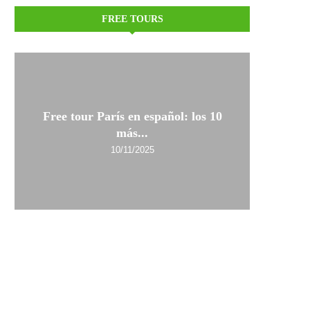
FREE TOURS
Free tour París en español: los 10
más...
10/11/2025