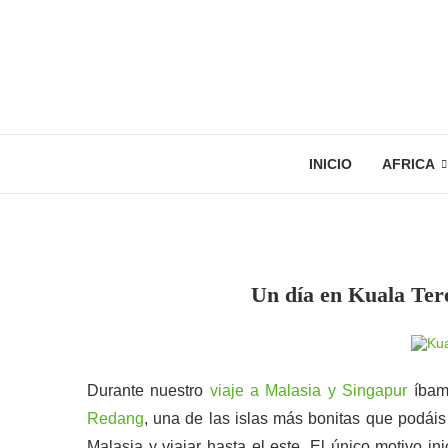
INICIO
AFRICA
Un día en Kuala Tere
Durante nuestro
viaje a Malasia y Singapur
íbamo
Redang
, una de las islas más bonitas que podáis
Malasia y viajar hasta el este. El único motivo ini