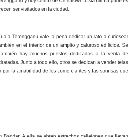
erengganu y hoy centro de Chinatown. Esta última parte es
ecen ser visitados en la ciudad.
Kuala Terengganu vale la pena dedicar un rato a curiosear
mbién en el interior de un amplio y caluroso edificios. Se
. También hay muchos puestos dedicados a la venta de
ratadas. Junto a todo ello, otros se dedican a vender telas
o por la amabilidad de los comerciantes y las sonrisas que
Bandar. A ella se abren estrechos callejones que llevan