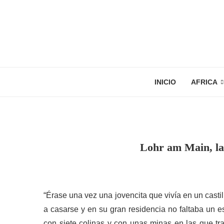
INICIO
AFRICA
Lohr am Main, la
“Érase una vez una jovencita que vivía en un casti
a casarse y en su gran residencia no faltaba un e
con siete colinas y con unas minas en las que t