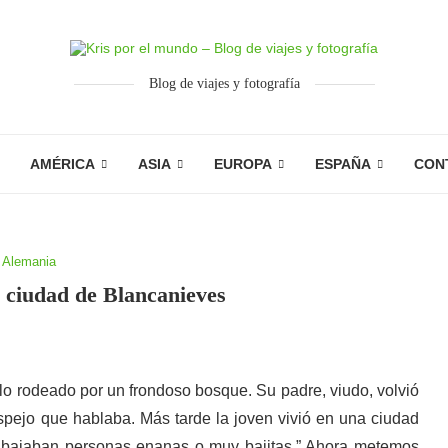
Blog de viajes y fotografía
AMÉRICA
ASIA
EUROPA
ESPAÑA
CON
Alemania
 ciudad de Blancanieves
llo rodeado por un frondoso bosque. Su padre, viudo, volvió
spejo que hablaba. Más tarde la joven vivió en una ciudad
rabajaban personas enanas o muy bajitas.” Ahora metemos