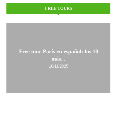
FREE TOURS
Free tour París en español: los 10
más...
10/11/2025