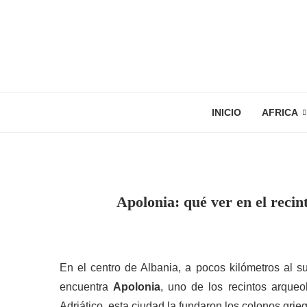
INICIO
AFRICA
Apolonia: qué ver en el reci
En el centro de Albania, a pocos kilómetros al su
encuentra
Apolonia
, uno de los recintos arque
Adriático, esta ciudad la fundaron los colonos gri