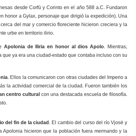
banesas desde Corfú y Corinto en el año 588 a.C. Fundaron
n honor a Gylax, personaje que dirigió la expedición). Una
a cerca del mar y comercio floreciente hicieron creciera y la
 urbe en territorio ilirio.
se
Apolonia de Iliria en honor al dios Apolo
. Mientras,
a que ya era una ciudad-estado que contaba incluso con su
onia
. Ellos la comunicaron con otras ciudades del Imperio a
s la actividad comercial de la ciudad. Fueron también los
an centro cultural
con una destacada escuela de filosofía.
sto.
io del fin de la ciudad
. El cambio del curso del río Vjosë y
 a Apolonia hicieron que la población fuera mermando y la