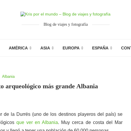
Blog de viajes y fotografía
AMÉRICA
ASIA
EUROPA
ESPAÑA
CON
Albania
nto arqueológico más grande Albania
r de la Durrës (uno de los destinos playeros del país) se
ológicos
que ver en Albania
. Muy cerca de costa del Mar
egos y llegó a tener una población de 60.000 personas.