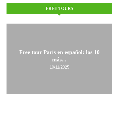
FREE TOURS
Free tour París en español: los 10
más...
10/11/2025