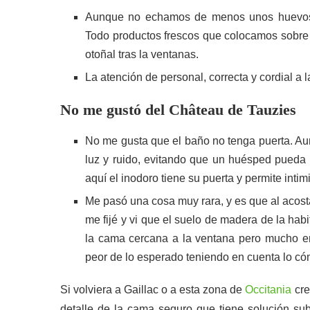
Aunque no echamos de menos unos huevos pa
Todo productos frescos que colocamos sobre 
otoñal tras la ventanas.
La atención de personal, correcta y cordial a l
No me gustó del Château de Tauzies
No me gusta que el baño no tenga puerta. Au
luz y ruido, evitando que un huésped pueda m
aquí el inodoro tiene su puerta y permite intim
Me pasó una cosa muy rara, y es que al acost
me fijé y vi que el suelo de madera de la hab
la cama cercana a la ventana pero mucho e
peor de lo esperado teniendo en cuenta lo c
Si volviera a Gaillac o a esta zona de
Occitania
cre
detalle de la cama seguro que tiene solución sub