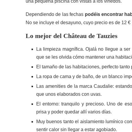
una pequeña piscina con vistas a los viñedos.
Dependiendo de las fechas
podéis encontrar hab
No se incluye el desayuno, cuyo precio es de 12 € 
Lo mejor del Château de Tauzies
La limpieza magnífica. Ojalá no llegue a se
que se les olvida cómo mantener una habitaci
El tamaño de las habitaciones, perfecto tant
La ropa de cama y de baño, de un blanco imp
Las amenities de la marca Caudalie: estand
que unos elaborados con uvas.
El entorno: tranquilo y precioso. Uno de es
prisa y poder quedar allí varios días.
Muy buenos tanto el aislamiento lumínico com
sentir calor sin llegar a estar agobiado.