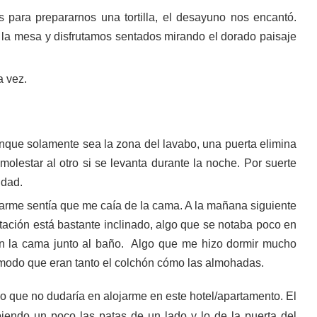
ra prepararnos una tortilla, el desayuno nos encantó.
la mesa y disfrutamos sentados mirando el dorado paisaje
a vez.
nque solamente sea la zona del lavabo, una puerta elimina
olestar al otro si se levanta durante la noche. Por suerte
idad.
arme sentía que me caía de la cama. A la mañana siguiente
itación está bastante inclinado, algo que se notaba poco en
n la cama junto al baño. Algo que me hizo dormir mucho
ómodo que eran tanto el colchón cómo las almohadas.
o que no dudaría en alojarme en este hotel/apartamento. El
iendo un poco las patas de un lado y lo de la puerta del