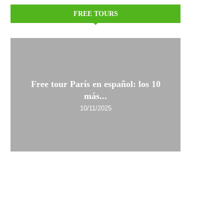
FREE TOURS
Free tour París en español: los 10
más...
10/11/2025